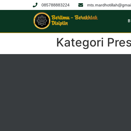
085788883224
mts.mardhotillah@gmai
B
Kategori Pres