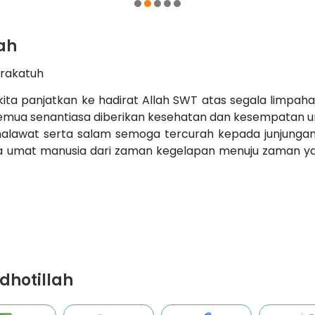
1
2
3
4
5
ah
arakatuh
ur kita panjatkan ke hadirat Allah SWT atas segala limpah
 semua senantiasa diberikan kesehatan dan kesempatan u
halawat serta salam semoga tercurah kepada junjungan
umat manusia dari zaman kegelapan menuju zaman y
hotillah