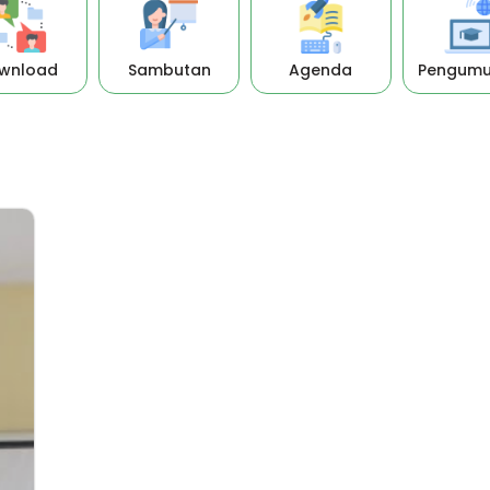
wnload
Sambutan
Agenda
Pengum