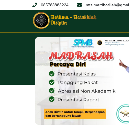
085788883224
mts.mardhotillah@gmai