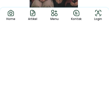
Home
Artikel
Menu
Kontak
Login
Berita
MTs Mardhotillah Gelar
Kegiatan BRU...
MTs Mardhotillah menggelar
kegiatan Bina Remaja Usia Sekolah
(BRU...
1
Copyright © 2026 – Creayoon Template.
All Rights Reserved. Made with
by MTs Mardhotillah